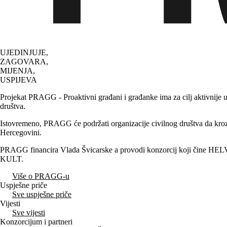
UJEDINJUJE,
ZAGOVARA,
MIJENJA,
USPIJEVA
Projekat PRAGG - Proaktivni građani i građanke ima za cilj aktivnije u
društva.
Istovremeno, PRAGG će podržati organizacije civilnog društva da kroz 
Hercegovini.
PRAGG financira Vlada Švicarske a provodi konzorcij koji čine HELVETA
KULT.
Više o PRAGG-u
Uspješne priče
Sve uspješne priče
Vijesti
Sve vijesti
Konzorcijum i partneri