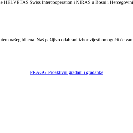
 HELVETAS Swiss Intercooperation i NIRAS u Bosni i Hercegovini, u pa
em našeg biltena. Naš pažljivo odabrani izbor vijesti omogućit će vam 
PRAGG-Proaktivni građani i građanke