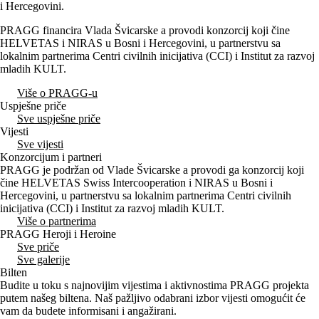
i Hercegovini.
PRAGG financira Vlada Švicarske a provodi konzorcij koji čine
HELVETAS i NIRAS u Bosni i Hercegovini, u partnerstvu sa
lokalnim partnerima Centri civilnih inicijativa (CCI) i Institut za razvoj
mladih KULT.
Više o PRAGG-u
Uspješne priče
Sve uspješne priče
Vijesti
Sve vijesti
Konzorcijum i partneri
PRAGG je podržan od Vlade Švicarske a provodi ga konzorcij koji
čine HELVETAS Swiss Intercooperation i NIRAS u Bosni i
Hercegovini, u partnerstvu sa lokalnim partnerima Centri civilnih
inicijativa (CCI) i Institut za razvoj mladih KULT.
Više o partnerima
PRAGG Heroji i Heroine
Sve priče
Sve galerije
Bilten
Budite u toku s najnovijim vijestima i aktivnostima PRAGG projekta
putem našeg biltena. Naš pažljivo odabrani izbor vijesti omogućit će
vam da budete informisani i angažirani.