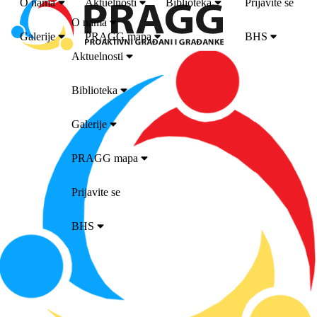
O nama
Aktuelnosti
Biblioteka
Prijavite se
O nama
Galerije
PRAGG mapa
BHS
Aktuelnosti
Biblioteka
Galerije
PRAGG mapa
Prijavite se
BHS