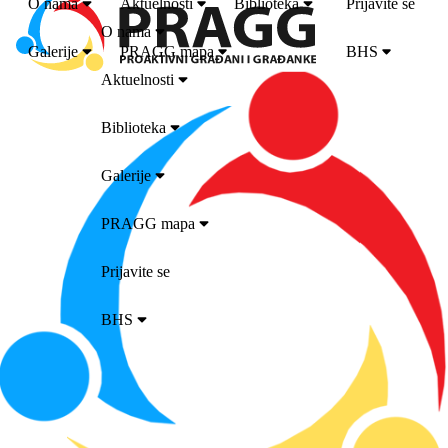
O nama
Aktuelnosti
Biblioteka
Prijavite se
O nama
Galerije
PRAGG mapa
BHS
Aktuelnosti
Biblioteka
Galerije
PRAGG mapa
Prijavite se
BHS