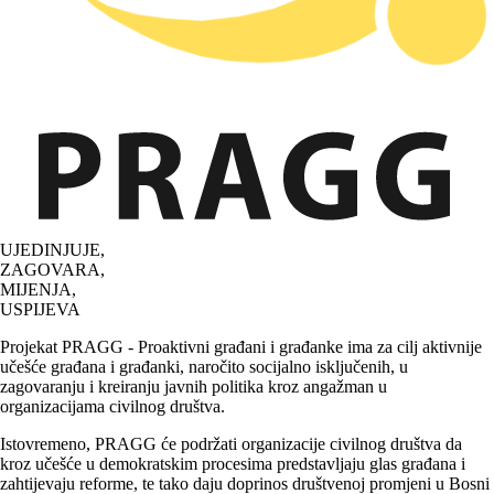
UJEDINJUJE,
ZAGOVARA,
MIJENJA,
USPIJEVA
Projekat PRAGG - Proaktivni građani i građanke ima za cilj aktivnije
učešće građana i građanki, naročito socijalno isključenih, u
zagovaranju i kreiranju javnih politika kroz angažman u
organizacijama civilnog društva.
Istovremeno, PRAGG će podržati organizacije civilnog društva da
kroz učešće u demokratskim procesima predstavljaju glas građana i
zahtijevaju reforme, te tako daju doprinos društvenoj promjeni u Bosni